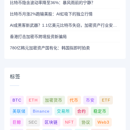
比特币隐含波动率降至36%：暴风雨前的宁静？
比特币月涨2%跑输美股：AI虹吸下的独立行情
AI成黑客新武器？1.1亿美元比特币失窃，加密资产行业安全警报升级
香港打击加密币跨境投资新骗局
780亿韩元加密资产国有化：韩国拟即时拍卖
标签
BTC
ETH
加密货币
代币
币安
ETF
美联储
Binance
交易所
合约
稳定币
巨鲸
SEC
区块链
NFT
协议
Web3