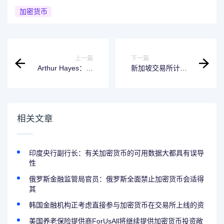
加密货币
上一篇
下一篇
Arthur Hayes：比
新加坡交易所计划
特币可能会在
2025年下半年推出
70,000美元附近筑
比特币期货上市交
底
易
相关文章
印度央行副行长：有关加密货币的可用数据大都具有误导
性
俄罗斯金融监管局官员：俄罗斯全面禁止加密货币会适得
其
韩国金融机构正考虑直接参与加密货币在交易所上线的资
美国养老保险提供商ForUsAll将继续提供加密货币投资敞