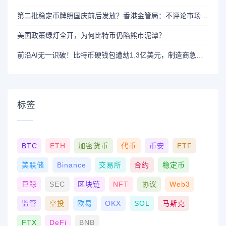
第二批稳定币牌照国庆前后发放？香港金管局：不评论市场传闻 持开放而谨慎态度
美国政策绿灯全开，为何比特币仍陷熊市泥潭？
前沿AI无一识破！比特币硬钱包遭劫1.3亿美元，制造商急呼重审AI依赖
标签
BTC
ETH
加密货币
代币
币安
ETF
美联储
Binance
交易所
合约
稳定币
巨鲸
SEC
区块链
NFT
协议
Web3
监管
空投
欧易
OKX
SOL
马斯克
FTX
DeFi
BNB