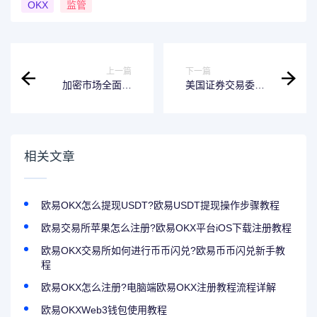
OKX
监管
上一篇
下一篇
加密市场全面走
美国证券交易委员
低，机构和交易员
会已推迟对多个加
如何看待后市？
密货币现货ETF的
批准
相关文章
欧易OKX怎么提现USDT?欧易USDT提现操作步骤教程
欧易交易所苹果怎么注册?欧易OKX平台iOS下载注册教程
欧易OKX交易所如何进行币币闪兑?欧易币币闪兑新手教
程
欧易OKX怎么注册?电脑端欧易OKX注册教程流程详解
欧易OKXWeb3钱包使用教程