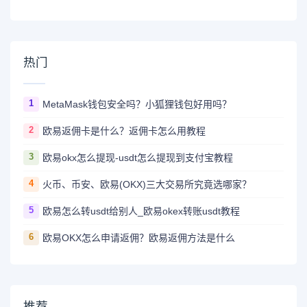
热门
1
MetaMask钱包安全吗？小狐狸钱包好用吗？
2
欧易返佣卡是什么？返佣卡怎么用教程
3
欧易okx怎么提现-usdt怎么提现到支付宝教程
4
火币、币安、欧易(OKX)三大交易所究竟选哪家？
5
欧易怎么转usdt给别人_欧易okex转账usdt教程
6
欧易OKX怎么申请返佣？欧易返佣方法是什么
推荐