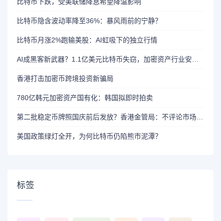
比特币下跌，受美联储降息希望降温影响
比特币隐含波动率降至36%：暴风雨前的宁静？
比特币月涨2%跑输美股：AI虹吸下的独立行情
AI成黑客新武器？1.1亿美元比特币失窃，加密资产行业安全警报升级
香港打击加密币跨境投资新骗局
780亿韩元加密资产国有化：韩国拟即时拍卖
第二批稳定币牌照国庆前后发放？香港金管局：不评论市场传闻 持开放而谨慎态度
美国政策绿灯全开，为何比特币仍陷熊市泥潭？
标签