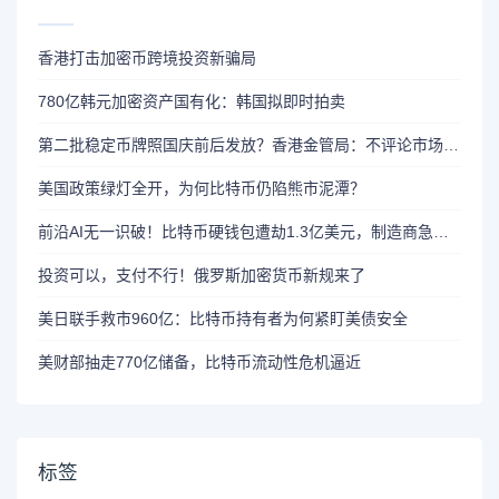
香港打击加密币跨境投资新骗局
780亿韩元加密资产国有化：韩国拟即时拍卖
第二批稳定币牌照国庆前后发放？香港金管局：不评论市场传闻 持开放而谨慎态度
美国政策绿灯全开，为何比特币仍陷熊市泥潭？
前沿AI无一识破！比特币硬钱包遭劫1.3亿美元，制造商急呼重审AI依赖
投资可以，支付不行！俄罗斯加密货币新规来了
美日联手救市960亿：比特币持有者为何紧盯美债安全
美财部抽走770亿储备，比特币流动性危机逼近
标签