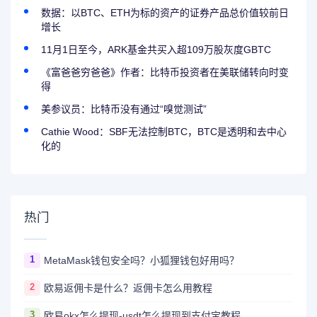
数据：以BTC、ETH为标的资产的证券产品总价值较前日
增长
11月1日至今，ARK基金共买入超109万股灰度GBTC
《富爸爸穷爸爸》作者：比特币投资者在美联储转向时变
得
美参议员：比特币没有通过“嗅觉测试”
Cathie Wood：SBF无法控制BTC，BTC是透明和去中心
化的
热门
1
MetaMask钱包安全吗？小狐狸钱包好用吗？
2
欧易返佣卡是什么？返佣卡怎么用教程
3
欧易okx怎么提现-usdt怎么提现到支付宝教程