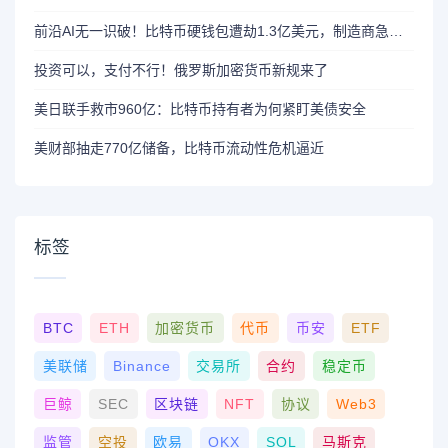
前沿AI无一识破！比特币硬钱包遭劫1.3亿美元，制造商急呼重审AI依赖
投资可以，支付不行！俄罗斯加密货币新规来了
美日联手救市960亿：比特币持有者为何紧盯美债安全
美财部抽走770亿储备，比特币流动性危机逼近
标签
BTC
ETH
加密货币
代币
币安
ETF
美联储
Binance
交易所
合约
稳定币
巨鲸
SEC
区块链
NFT
协议
Web3
监管
空投
欧易
OKX
SOL
马斯克