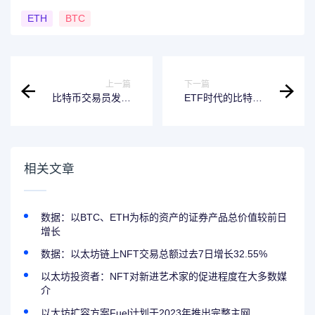
ETH
BTC
上一篇
下一篇
比特币交易员发出
ETF时代的比特币
“超买”警告 比特币
熊市什么样的？
价格瞄准8.4万美元
相关文章
数据：以BTC、ETH为标的资产的证券产品总价值较前日
增长
数据：以太坊链上NFT交易总额过去7日增长32.55%
以太坊投资者：NFT对新进艺术家的促进程度在大多数媒
介
以太坊扩容方案Fuel计划于2023年推出完整主网