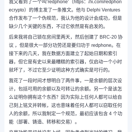
我又看到了一个叫‘
redphone
’
（
https：//x.com/redphon
ecrypto）
的博主发
了一条推文。他与 Delphi Ventures
合作发布了一个伪规范，我认为他的设计会成功，但是
缺少几个关键的东西，不过它依然是有启发的。
后来我将自己锁在房间里两天，然后创建了 BRC-20 协
议 ，但是很大一部分功劳还是要归功于
redphone
。
在
接下来的几天，我在数据方面建立了起始日期和索引
器，但它是有史以来最糟糕的索引器，仅启动一个小时
就坏了，不过它至少证明这种方式确实是可行的。
我花了一段时间才想明白了两件事，一是余额的层次设
计，包括可用的余额以及可转让的余额。
另一个是该怎
么证明你拥有这个东西？因为实际上任何人都可以给自
己刻上铭文并转帐，这也
意味着任何人都可以窃取任何
人的余额，所以我制定一个规范，
最初应该包含 4 个功
能（部署、铸造、转移和交易）。