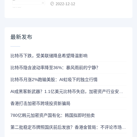
2022-12-12
最新发布
比特币下跌，受美联储降息希望降温影响
比特币隐含波动率降至36%：暴风雨前的宁静？
比特币月涨2%跑输美股：AI虹吸下的独立行情
AI成黑客新武器？1.1亿美元比特币失窃，加密资产行业安全警报升级
香港打击加密币跨境投资新骗局
780亿韩元加密资产国有化：韩国拟即时拍卖
第二批稳定币牌照国庆前后发放？香港金管局：不评论市场传闻 持开放而谨慎态度