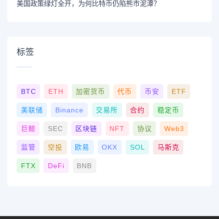
美国政策绿灯全开，为何比特币仍陷熊市泥潭？
标签
BTC
ETH
加密货币
代币
币安
ETF
美联储
Binance
交易所
合约
稳定币
巨鲸
SEC
区块链
NFT
协议
Web3
监管
空投
欧易
OKX
SOL
马斯克
FTX
DeFi
BNB