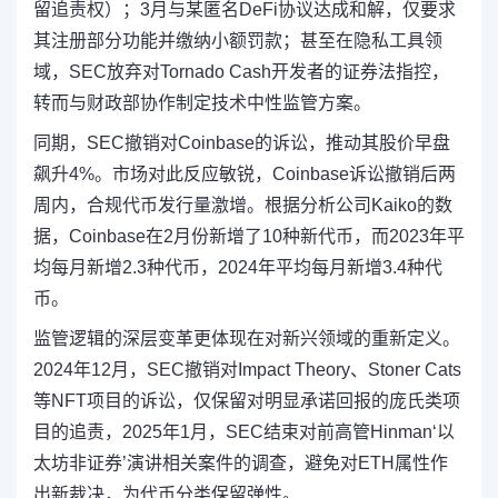
留追责权）；3月与某匿名DeFi协议达成和解，仅要求
其注册部分功能并缴纳小额罚款；甚至在隐私工具领
域，SEC放弃对Tornado Cash开发者的证券法指控，
转而与财政部协作制定技术中性监管方案。
同期，SEC撤销对Coinbase的诉讼，推动其股价早盘
飙升4%。市场对此反应敏锐，Coinbase诉讼撤销后两
周内，合规代币发行量激增。根据分析公司Kaiko的数
据，Coinbase在2月份新增了10种新代币，而2023年平
均每月新增2.3种代币，2024年平均每月新增3.4种代
币。
监管逻辑的深层变革更体现在对新兴领域的重新定义。
2024年12月，SEC撤销对Impact Theory、Stoner Cats
等NFT项目的诉讼，仅保留对明显承诺回报的庞氏类项
目的追责，2025年1月，SEC结束对前高管Hinman‘以
太坊非证券’演讲相关案件的调查，避免对ETH属性作
出新裁决，为代币分类保留弹性。