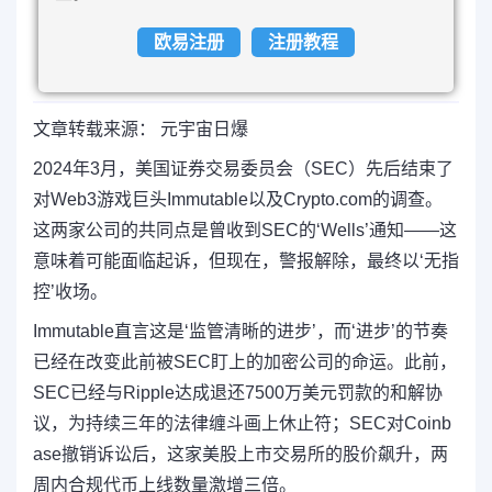
欧易注册
注册教程
文章转载来源： 元宇宙日爆
2024年3月，美国证券交易委员会（SEC）先后结束了
对Web3游戏巨头Immutable以及Crypto.com的调查。
这两家公司的共同点是曾收到SEC的‘Wells’通知——这
意味着可能面临起诉，但现在，警报解除，最终以‘无指
控’收场。
Immutable直言这是‘监管清晰的进步’，而‘进步’的节奏
已经在改变此前被SEC盯上的加密公司的命运。此前，
SEC已经与Ripple达成退还7500万美元罚款的和解协
议，为持续三年的法律缠斗画上休止符；SEC对Coinb
ase撤销诉讼后，这家美股上市交易所的股价飙升，两
周内合规代币上线数量激增三倍。