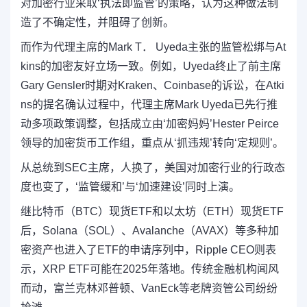
对加密行业采取‘执法即监管’的策略，认为这种做法制
造了不确定性，并阻碍了创新。
而作为代理主席的Mark T． Uyeda主张的监管松绑与At
kins的加密友好立场一致。例如，Uyeda终止了前主席
Gary Gensler时期对Kraken、Coinbase的诉讼，在Atki
ns的提名确认过程中，代理主席Mark Uyeda已先行推
动多项政策调整，包括成立由‘加密妈妈’Hester Peirce
领导的加密货币工作组，重点从‘抓违规’转向‘定规则’。
从总统到SEC主席，人换了，美国对加密行业的行政态
度也变了，‘监管缓和’与‘加速建设’同时上演。
继比特币（BTC）现货ETF和以太坊（ETH）现货ETF
后，Solana（SOL）、Avalanche（AVAX）等多种加
密资产也进入了ETF的申请序列中，Ripple CEO则表
示，XRP ETF可能在2025年落地。传统金融机构闻风
而动，富兰克林邓普顿、VanEck等老牌资管公司纷纷