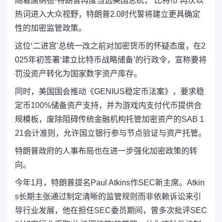
随着唐纳德·特朗普再度当选美国总统，‘比特币’再次以
热词进入大众视野，特朗普2.0时代誓将建立更具确定
性的加密监管政策。
这位‘二进宫’总统一改之前对加密货币的怀疑态度，在2
025年初签署‘建立比特币战略储备’的行政令，宣称要将
罚没资产转化为国家数字资产库存。
同时，美国国会推动《GENIUS稳定币法案》，要求稳
定币100%储备资产支持，并为游戏内支付代币提供合
规模板，废除阻碍传统金融机构托管加密资产的SAB 1
21会计准则，允许国立银行参与节点验证与资产托管。
特朗普政府的人事布局也在进一步强化加密政策的转
向。
今年1月，特朗普提名Paul Atkins作SEC新主席。Atkin
s长期主张通过制定清晰的监管规则而非依赖诉讼来引
导行业发展，他在担任SEC委员期间，曾多次批评SEC