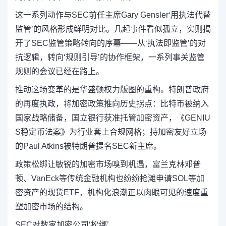
这一系列动作与SEC前任主席Gary Gensler‘用执法代替
监管’的风格形成鲜明对比。几起事件看似孤立，实则揭
开了SEC监管策略转向的序幕——从‘执法即监管’的对
抗逻辑，转向‘规则引导’的协作框架，一系列事关监管
规则的会议已经在路上。
推动这场变革的是华盛顿权力版图的重构。特朗普政府
的再度执政，将加密政策推向历史拐点：比特币被纳入
国家战略储备，国立银行获准托管加密资产，《GENIU
S稳定币法案》为行业套上合规网格；持加密友好立场
的Paul Atkins被特朗普提名SEC新主席。
政策松绑让敏锐的加密市场嗅到机遇，富兰克林邓普
顿、VanEck等传统金融机构也纷纷抢滩申请SOL等加
密资产的现货ETF，机构化浪潮正以肉眼可见的速度重
塑加密市场的结构。
SEC对数家加密公司‘松绑’