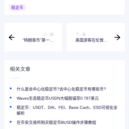
稳定币
上一篇
下一篇
“特朗普币”第一大
美国游客在伦敦遭
持有人现身，孙宇
遇假冒Uber司机抢
晨确认将参加美国
劫，损失超12.3万
总统晚宴，他持有
美元加密货币
超143万个，价值
约1967万美元
相关文章
什么是去中心化稳定币?去中心化稳定币有哪些币?
Waves生态稳定币USDN大幅脱锚至0.787美元
稳定币：USDT、DAI、FEI、Basis Cash、ESD可视化全
解析
在币安交易所购买稳定币BUSD操作步骤教程