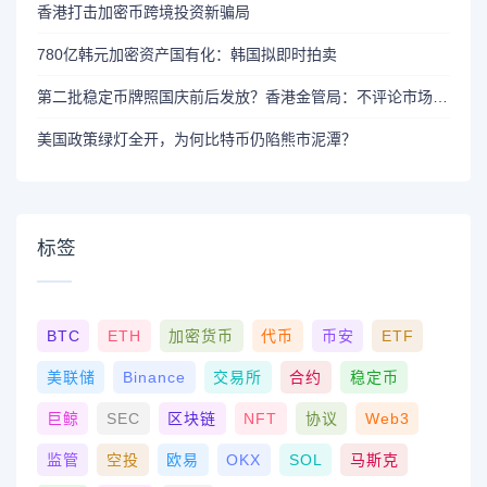
香港打击加密币跨境投资新骗局
780亿韩元加密资产国有化：韩国拟即时拍卖
第二批稳定币牌照国庆前后发放？香港金管局：不评论市场传闻 持开放而谨慎态度
美国政策绿灯全开，为何比特币仍陷熊市泥潭？
标签
BTC
ETH
加密货币
代币
币安
ETF
美联储
Binance
交易所
合约
稳定币
巨鲸
SEC
区块链
NFT
协议
Web3
监管
空投
欧易
OKX
SOL
马斯克