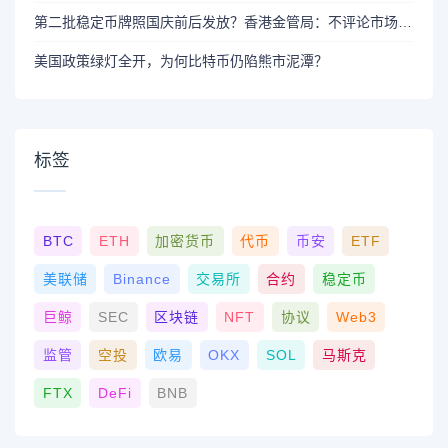
第二批稳定币牌照国庆前后发放？香港金管局：不评论市场传闻 持开放而谨慎态度
美国政策绿灯全开，为何比特币仍陷熊市泥潭？
标签
BTC
ETH
加密货币
代币
币安
ETF
美联储
Binance
交易所
合约
稳定币
巨鲸
SEC
区块链
NFT
协议
Web3
监管
空投
欧易
OKX
SOL
马斯克
FTX
DeFi
BNB