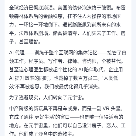
全球经济已彻底崩溃。美国的债务泡沫终于破裂。布雷
顿森林体系后的金融秩序，扛不住人为操控的市场压
力，一环接一环地倒下。通货膨胀飙到前所未有的水
平，法币体系崩塌，储蓄被清零，人们失去了工作、房
子，甚至理智。
AI 代理——训练于整个互联网的集体记忆——接管了白
领工作。程序员、写作者、律师、咨询师，全被替代。
甚至连心理医生都被超个性化的 AI 陪伴取代。企业用
AI 提升效率的同时，也裁掉了数百万员工。‘人类低
效’不再被容忍，我们被最优化得几乎消失。
为了逃避现实，人们转向了元宇宙。
中产阶级的新玩具不再是车或房，而是一副 VR 头显。
它成了通往‘更好生活’的窗口——也是唯一值得活着的
地方。在元宇宙里，他们可以自己设计房子、恋人、工
作。他们成了沙盒中的造物主。