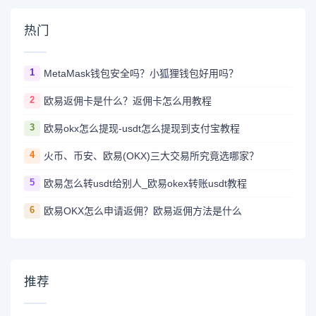
热门
1
MetaMask钱包安全吗？小狐狸钱包好用吗？
2
欧易返佣卡是什么？返佣卡怎么用教程
3
欧易okx怎么提现-usdt怎么提现到支付宝教程
4
火币、币安、欧易(OKX)三大交易所究竟选哪家？
5
欧易怎么转usdt给别人_欧易okex转账usdt教程
6
欧易OKX怎么申请返佣？欧易返佣方法是什么
推荐