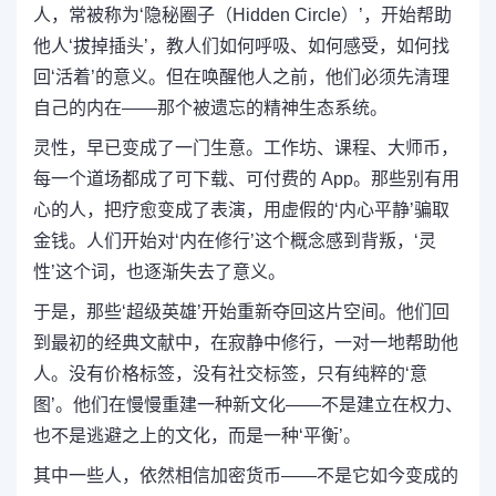
人，常被称为‘隐秘圈子（Hidden Circle）’，开始帮助
他人‘拔掉插头’，教人们如何呼吸、如何感受，如何找
回‘活着’的意义。但在唤醒他人之前，他们必须先清理
自己的内在——那个被遗忘的精神生态系统。
灵性，早已变成了一门生意。工作坊、课程、大师币，
每一个道场都成了可下载、可付费的 App。那些别有用
心的人，把疗愈变成了表演，用虚假的‘内心平静’骗取
金钱。人们开始对‘内在修行’这个概念感到背叛，‘灵
性’这个词，也逐渐失去了意义。
于是，那些‘超级英雄’开始重新夺回这片空间。他们回
到最初的经典文献中，在寂静中修行，一对一地帮助他
人。没有价格标签，没有社交标签，只有纯粹的‘意
图’。他们在慢慢重建一种新文化——不是建立在权力、
也不是逃避之上的文化，而是一种‘平衡’。
其中一些人，依然相信加密货币——不是它如今变成的