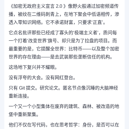
《加密无政府主义宣言 2.0 》像野火般通过加密频道传
播，被纹在二维码刺青上，在地下聚会中低语相传，渗
透入零知识网络。它不承诺财富，只要求‘正直’。
它点名批评那些已经成了寡头的‘极端主义者’，质问每
一个打着‘改变世界’旗号、却只是为了拉盘的项目。而
最重要的是，它提醒全世界：比特币——以及整个加密
世界的存在理由——是去武装那些垄断信任的机构。
这场地下复兴并不耀眼。
没有浮夸的大会。没有网红登台。
只有 Git 提交。研究论文。匿名节点像沉睡的大脑神经
重新连接。
一个又一个小型集体在废弃的建筑、森林、被改造的地
堡中重新聚集。
他们不仅在写代码，也在思考哲学：身份，是否可以在