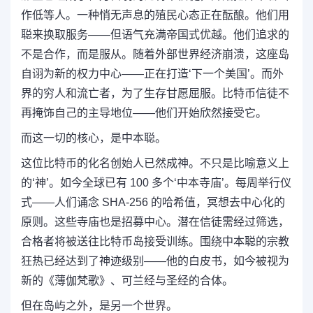
作低等人。一种悄无声息的殖民心态正在酝酿。他们用
聪来换取服务——但语气充满帝国式优越。他们追求的
不是合作，而是服从。随着外部世界经济崩溃，这座岛
自诩为新的权力中心——正在打造‘下一个美国’。而外
界的穷人和流亡者，为了生存甘愿屈服。比特币信徒不
再掩饰自己的主导地位——他们开始欣然接受它。
而这一切的核心，是中本聪。
这位比特币的化名创始人已然成神。不只是比喻意义上
的‘神’。如今全球已有 100 多个‘中本寺庙’。每周举行仪
式——人们诵念 SHA-256 的哈希值，冥想去中心化的
原则。这些寺庙也是招募中心。潜在信徒需经过筛选，
合格者将被送往比特币岛接受训练。围绕中本聪的宗教
狂热已经达到了神迹级别——他的白皮书，如今被视为
新的《薄伽梵歌》、可兰经与圣经的合体。
但在岛屿之外，是另一个世界。