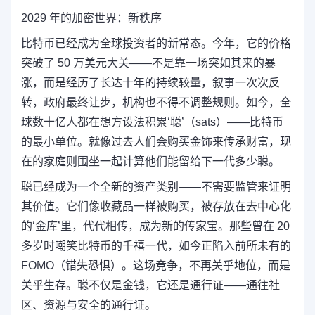
2029 年的加密世界：新秩序
比特币已经成为全球投资者的新常态。今年，它的价格
突破了 50 万美元大关——不是靠一场突如其来的暴
涨，而是经历了长达十年的持续较量，叙事一次次反
转，政府最终让步，机构也不得不调整规则。如今，全
球数十亿人都在想方设法积累‘聪’（sats）——比特币
的最小单位。就像过去人们会购买金饰来传承财富，现
在的家庭则围坐一起计算他们能留给下一代多少聪。
聪已经成为一个全新的资产类别——不需要监管来证明
其价值。它们像收藏品一样被购买，被存放在去中心化
的‘金库’里，代代相传，成为新的传家宝。那些曾在 20
多岁时嘲笑比特币的千禧一代，如今正陷入前所未有的
FOMO（错失恐惧）。这场竞争，不再关乎地位，而是
关乎生存。聪不仅是金钱，它还是通行证——通往社
区、资源与安全的通行证。