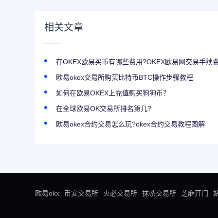
相关文章
在OKEX欧易买币有哪些费用?OKEX欧易网交易手续
欧易okex交易所购买比特币BTC操作步骤教程
如何在欧易OKEX上充值购买狗狗币？
在全球欧易OK交易所排名第几?
欧易okex合约交易怎么玩?okex合约交易教程图解
欧易okx
币安交易所
火必交易所
抹茶交易所
芝麻开门