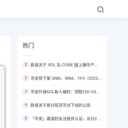
热门
1
欧易关于 SOL 及 CORE 链上赚币产品上线的公告
2
币安将下架 SNM、SRM、YFII（2023/08/22）
3
币安升级KOL新人福利：领取100 USDT迎新奖励
4
欧易关于部分现货币对下线的公告
5
「币安」邀请好友注册并认证，瓜分20,000 美元奖励！