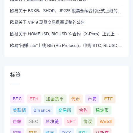
欧易关于 BRKB、SHOP、JP225 股票永续合约正式上线的公告
欧易关于 VIP 9 现货交易费率调整的公告
欧易关于 HOMEUSD, BIOUSD X-合约（X-Perp）正式上线的公告
欧易"闪赚 Lite"上线 RE (Re Protocol)，申购 BTC, RLUSD, OKB 或 RE 即可瓜分 700,000 RE 奖励
标签
BTC
ETH
加密货币
代币
币安
ETF
美联储
Binance
交易所
合约
稳定币
巨鲸
SEC
区块链
NFT
协议
Web3
监管
空投
欧易
OKX
SOL
马斯克