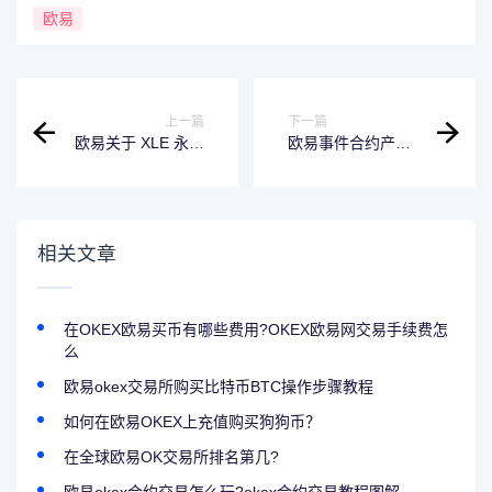
欧易
上一篇
下一篇
欧易关于 XLE 永续
欧易事件合约产品
合约正式上线的公
更新公告
告
相关文章
在OKEX欧易买币有哪些费用?OKEX欧易网交易手续费怎
么
欧易okex交易所购买比特币BTC操作步骤教程
如何在欧易OKEX上充值购买狗狗币？
在全球欧易OK交易所排名第几?
欧易okex合约交易怎么玩?okex合约交易教程图解