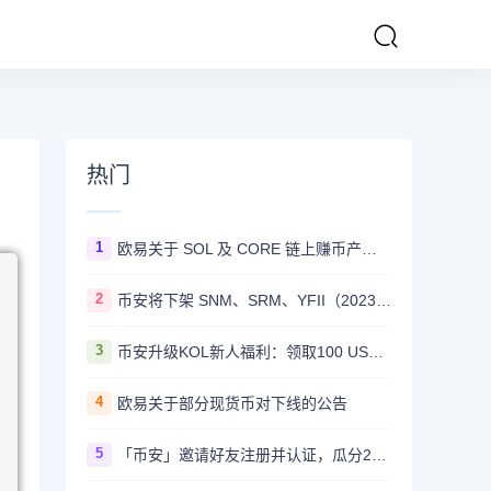
热门
1
欧易关于 SOL 及 CORE 链上赚币产品上线的公告
2
币安将下架 SNM、SRM、YFII（2023/08/22）
3
币安升级KOL新人福利：领取100 USDT迎新奖励
4
欧易关于部分现货币对下线的公告
5
「币安」邀请好友注册并认证，瓜分20,000 美元奖励！