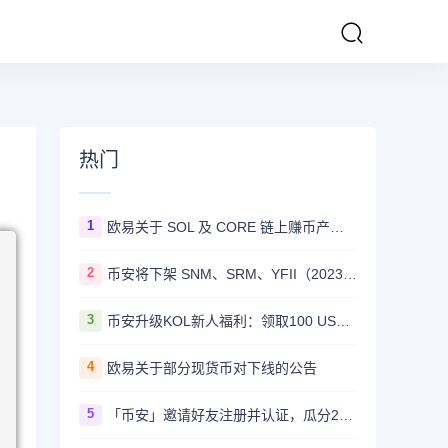
热门
1
欧易关于 SOL 及 CORE 链上赚币产品上线的公告
2
币安将下架 SNM、SRM、YFII（2023/08/22）
3
币安升级KOL新人福利：领取100 USDT迎新奖励
4
欧易关于部分现货币对下线的公告
5
「币安」邀请好友注册并认证，瓜分20,000 美元奖励！