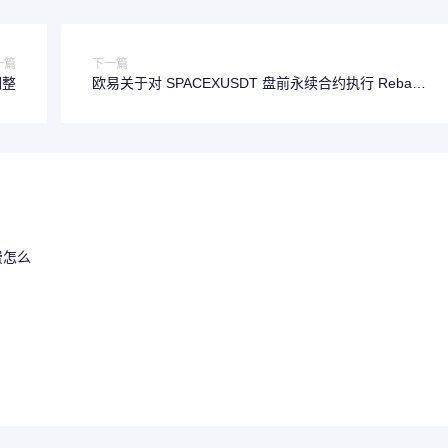
一篇
下一篇
调整
欧易关于对 SPACEXUSDT 盘前永续合约执行 Rebase
并更名为 SPCXUSDT 的公告
费怎么