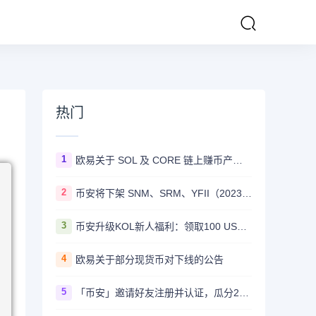
热门
1
欧易关于 SOL 及 CORE 链上赚币产品上线的公告
2
币安将下架 SNM、SRM、YFII（2023/08/22）
3
币安升级KOL新人福利：领取100 USDT迎新奖励
4
欧易关于部分现货币对下线的公告
5
「币安」邀请好友注册并认证，瓜分20,000 美元奖励！