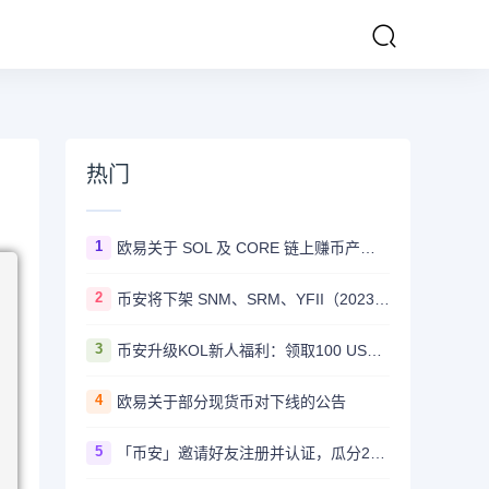
热门
1
欧易关于 SOL 及 CORE 链上赚币产品上线的公告
2
币安将下架 SNM、SRM、YFII（2023/08/22）
3
币安升级KOL新人福利：领取100 USDT迎新奖励
4
欧易关于部分现货币对下线的公告
5
「币安」邀请好友注册并认证，瓜分20,000 美元奖励！