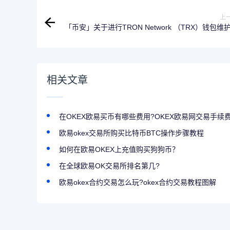
上
「币安」关于进行TRON Network （TRX）钱包维
公告 - 2023-03
相关文章
在OKEX欧易买币有哪些费用?OKEX欧易网交易手续
欧易okex交易所购买比特币BTC操作步骤教程
如何在欧易OKEX上充值购买狗狗币？
在全球欧易OK交易所排名第几?
欧易okex合约交易怎么玩?okex合约交易教程图解