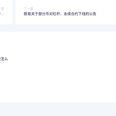
一篇
下一篇
护的
欧易关于部分币对杠杆、永续合约下线的公告
-03
费怎么