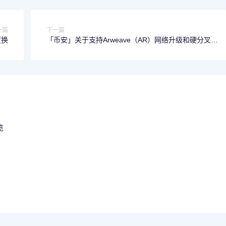
一篇
下一篇
置换
「币安」关于支持Arweave（AR）网络升级和硬分叉的
公告
览