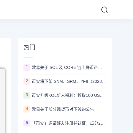
热门
1
欧易关于 SOL 及 CORE 链上赚币产品上线的公告
2
币安将下架 SNM、SRM、YFII（2023/08/22）
3
币安升级KOL新人福利：领取100 USDT迎新奖励
4
欧易关于部分现货币对下线的公告
5
「币安」邀请好友注册并认证，瓜分20,000 美元奖励！