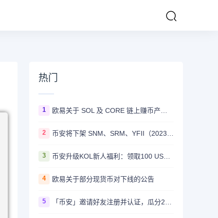
热门
1
欧易关于 SOL 及 CORE 链上赚币产品上线的公告
2
币安将下架 SNM、SRM、YFII（2023/08/22）
3
币安升级KOL新人福利：领取100 USDT迎新奖励
4
欧易关于部分现货币对下线的公告
5
「币安」邀请好友注册并认证，瓜分20,000 美元奖励！