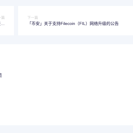
一篇
下一篇
整的
「币安」关于支持Filecoin（FIL）网络升级的公告
公告
览