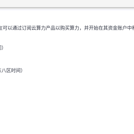
在可以通过订阅云算力产品以购买算力，并开始在其资金账户中
间）
0（东八区时间）