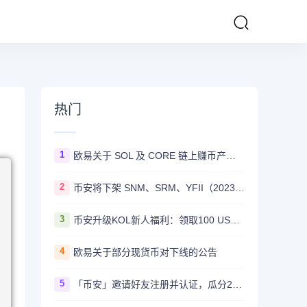
热门
1
欧易关于 SOL 及 CORE 链上赚币产品上线的公告
2
币安将下架 SNM、SRM、YFII（2023/08/22）
3
币安升级KOL新人福利：领取100 USDT迎新奖励
4
欧易关于部分现货币对下线的公告
5
「币安」邀请好友注册并认证，瓜分20,000 美元奖励！