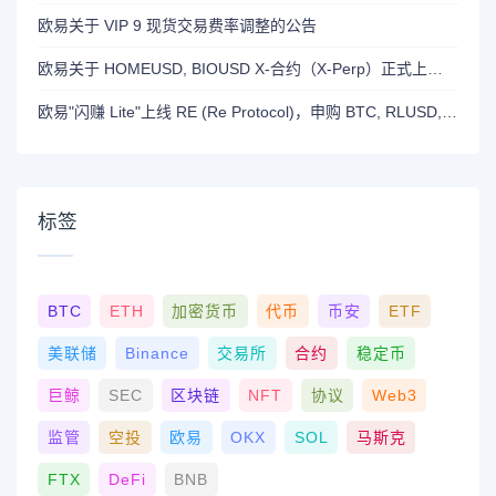
欧易关于 VIP 9 现货交易费率调整的公告
欧易关于 HOMEUSD, BIOUSD X-合约（X-Perp）正式上线的公告
欧易"闪赚 Lite"上线 RE (Re Protocol)，申购 BTC, RLUSD, OKB 或 RE 即可瓜分 700,000 RE 奖励
标签
BTC
ETH
加密货币
代币
币安
ETF
美联储
Binance
交易所
合约
稳定币
巨鲸
SEC
区块链
NFT
协议
Web3
监管
空投
欧易
OKX
SOL
马斯克
FTX
DeFi
BNB