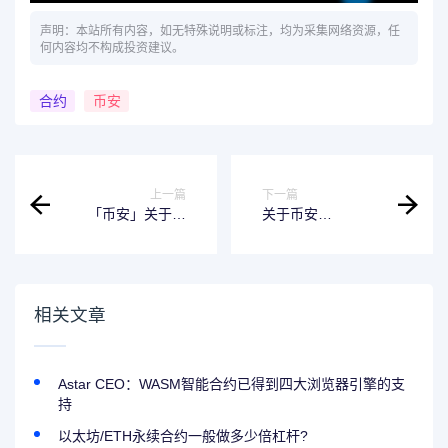
声明：本站所有内容，如无特殊说明或标注，均为采集网络资源，任
何内容均不构成投资建议。
合约
币安
上一篇
下一篇
「币安」关于将
关于币安
SAFU基金中的
Launchpad产品
BUSD置换为
BNB持仓统计的更
TUSD、USDT的公
新
告
相关文章
Astar CEO：WASM智能合约已得到四大浏览器引擎的支
持
以太坊/ETH永续合约一般做多少倍杠杆?