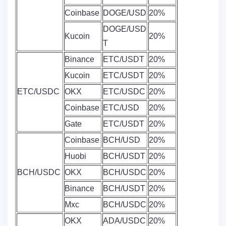
Coinbase
DOGE/USD
20%
DOGE/USD
Kucoin
20%
T
Binance
ETC/USDT
20%
Kucoin
ETC/USDT
20%
ETC/USDC
OKX
ETC/USDC
20%
Coinbase
ETC/USD
20%
Gate
ETC/USDT
20%
Coinbase
BCH/USD
20%
Huobi
BCH/USDT
20%
BCH/USDC
OKX
BCH/USDC
20%
Binance
BCH/USDT
20%
Mxc
BCH/USDC
20%
OKX
ADA/USDC
20%