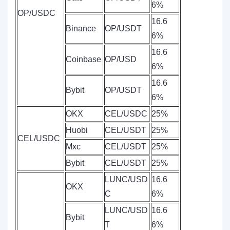
6%
OP/USDC
16.6
Binance
OP/USDT
6%
16.6
Coinbase
OP/USD
6%
16.6
Bybit
OP/USDT
6%
OKX
CEL/USDC
25%
Huobi
CEL/USDT
25%
CEL/USDC
Mxc
CEL/USDT
25%
Bybit
CEL/USDT
25%
LUNC/USD
16.6
OKX
C
6%
LUNC/USD
16.6
Bybit
T
6%