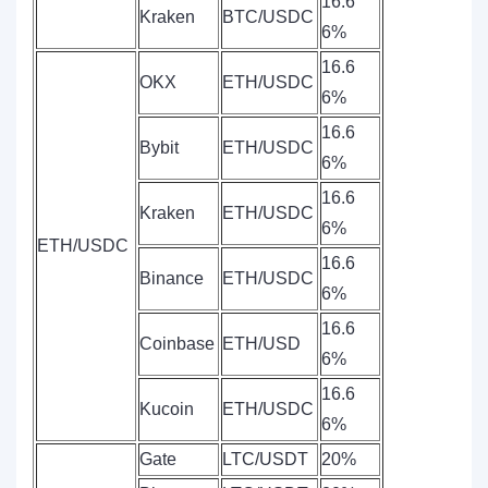
16.6
Kraken
BTC/USDC
6%
16.6
OKX
ETH/USDC
6%
16.6
Bybit
ETH/USDC
6%
16.6
Kraken
ETH/USDC
6%
ETH/USDC
16.6
Binance
ETH/USDC
6%
16.6
Coinbase
ETH/USD
6%
16.6
Kucoin
ETH/USDC
6%
Gate
LTC/USDT
20%