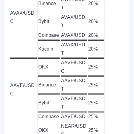
Binance
20%
T
AVAX/USD
AVAX/USD
C
Bybit
20%
T
Coinbase
AVAX/USD
20%
AVAX/USD
Kucoin
20%
T
AAVE/USD
OKX
25%
C
AAVE/USD
Binance
25%
AAVE/USD
T
C
AAVE/USD
Bybit
25%
T
Coinbase
AAVE/USD
25%
NEAR/USD
OKX
25%