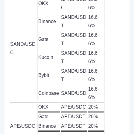
OKX
C
6%
SAND/USD
16.6
Binance
T
6%
SAND/USD
16.6
Gate
T
6%
SAND/USD
C
SAND/USD
16.6
Kucoin
T
6%
SAND/USD
16.6
Bybit
T
6%
16.6
Coinbase
SAND/USD
6%
OKX
APE/USDC
20%
Gate
APE/USDT
20%
APE/USDC
Binance
APE/USDT
20%