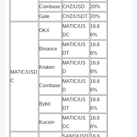
Coinbase
CHZ/USD
20%
Gate
CHZ/USDT
20%
MATIC/US
16.6
OKX
DC
6%
MATIC/US
16.6
Binance
DT
6%
MATIC/US
16.6
Kraken
D
6%
MATIC/USD
C
MATIC/US
16.6
Coinbase
D
6%
MATIC/US
16.6
Bybit
DT
6%
MATIC/US
16.6
Kucoin
DC
6%
SAND/USD
16.6