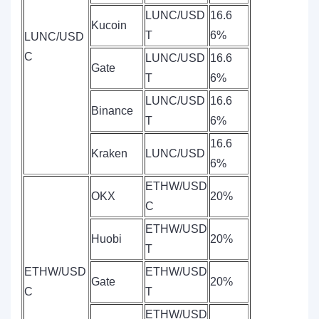
LUNC/USD
16.6
Kucoin
T
6%
LUNC/USD
C
LUNC/USD
16.6
Gate
T
6%
LUNC/USD
16.6
Binance
T
6%
16.6
Kraken
LUNC/USD
6%
ETHW/USD
OKX
20%
C
ETHW/USD
Huobi
20%
T
ETHW/USD
ETHW/USD
Gate
20%
C
T
ETHW/USD