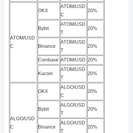
ATOM/USD
OKX
20%
C
ATOM/USD
Bybit
20%
T
ATOM/USD
ATOM/USD
C
Binance
20%
T
Coinbase
ATOM/USD
20%
ATOM/USD
Kucoin
20%
T
ALGO/USD
OKX
20%
C
ALGO/USD
Bybit
20%
T
ALGO/USD
ALGO/USD
C
Binance
20%
T