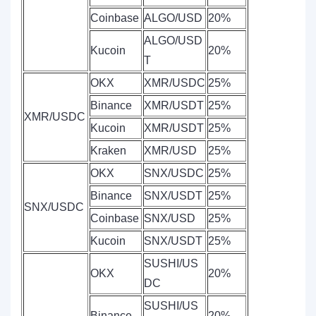
Coinbase
ALGO/USD
20%
ALGO/USD
Kucoin
20%
T
OKX
XMR/USDC
25%
Binance
XMR/USDT
25%
XMR/USDC
Kucoin
XMR/USDT
25%
Kraken
XMR/USD
25%
OKX
SNX/USDC
25%
Binance
SNX/USDT
25%
SNX/USDC
Coinbase
SNX/USD
25%
Kucoin
SNX/USDT
25%
SUSHI/US
OKX
20%
DC
SUSHI/US
Binance
20%