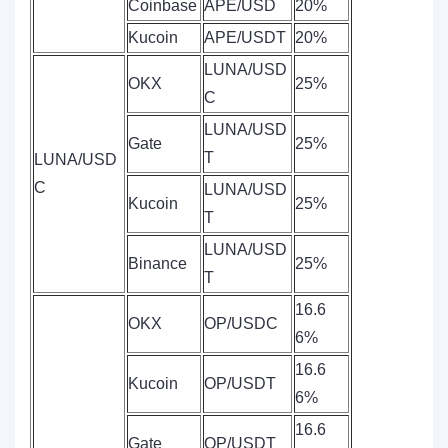
Coinbase
APE/USD
20%
Kucoin
APE/USDT
20%
LUNA/USD
OKX
25%
C
LUNA/USD
Gate
25%
T
LUNA/USD
C
LUNA/USD
Kucoin
25%
T
LUNA/USD
Binance
25%
T
16.6
OKX
OP/USDC
6%
16.6
Kucoin
OP/USDT
6%
16.6
Gate
OP/USDT