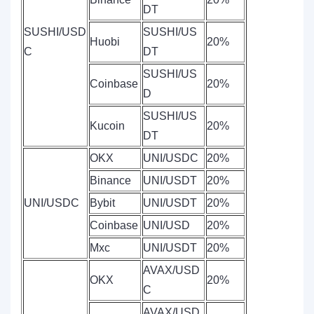
DT
SUSHI/USD
SUSHI/US
Huobi
20%
C
DT
SUSHI/US
Coinbase
20%
D
SUSHI/US
Kucoin
20%
DT
OKX
UNI/USDC
20%
Binance
UNI/USDT
20%
UNI/USDC
Bybit
UNI/USDT
20%
Coinbase
UNI/USD
20%
Mxc
UNI/USDT
20%
AVAX/USD
OKX
20%
C
AVAX/USD