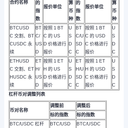
合约名称
的
算
的
算
报价单位
报价单位
指
币
指
币
数
种
数
种
BTCUSD
BT
按照 1 BT
U
BT
按照 1 BT
U
C 交割、BT
C/
C 的 US
S
C/U
C 的 USD
S
CUSDC 永
US
D 价格进行
D
SD
C 价格进行
D
续
D
报价
C
C
报价
C
ETHUSD
ET
按照 1 ET
U
ET
按照 1 ET
U
C 交割、ET
H/
H 的 US
S
H/U
H 的 USD
S
HUSDC 永
US
D 价格进行
D
SD
C 价格进行
D
续
D
报价
C
C
报价
C
杠杆币对调整列表
调整前
调整后
币对名称
标的指数
标的指数
BTC/USDC 杠杆
BTC/USD
BTC/USDC