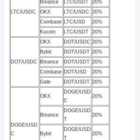
Binance
LTC/USDT
20%
LTC/USDC
OKX
LTC/USDC
20%
Coinbase
LTC/USD
20%
Kucoin
LTC/USDT
20%
OKX
DOT/USDC
20%
Bybit
DOT/USDT
20%
DOT/USDC
Binance
DOT/USDT
20%
Coinbase
DOT/USD
20%
Gate
DOT/USDT
20%
DOGE/USD
OKX
20%
C
DOGE/USD
Binance
20%
T
DOGE/USD
DOGE/USD
C
Bybit
20%
T