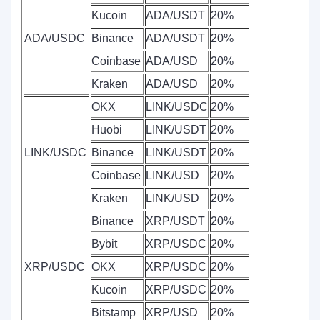
Kucoin
ADA/USDT
20%
ADA/USDC
Binance
ADA/USDT
20%
Coinbase
ADA/USD
20%
Kraken
ADA/USD
20%
OKX
LINK/USDC
20%
Huobi
LINK/USDT
20%
LINK/USDC
Binance
LINK/USDT
20%
Coinbase
LINK/USD
20%
Kraken
LINK/USD
20%
Binance
XRP/USDT
20%
Bybit
XRP/USDC
20%
XRP/USDC
OKX
XRP/USDC
20%
Kucoin
XRP/USDC
20%
Bitstamp
XRP/USD
20%