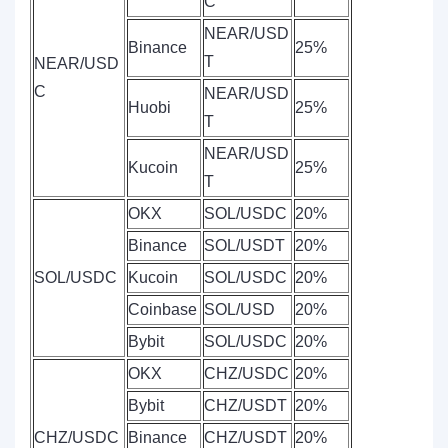
C
NEAR/USD
Binance
25%
T
NEAR/USD
C
NEAR/USD
Huobi
25%
T
NEAR/USD
Kucoin
25%
T
OKX
SOL/USDC
20%
Binance
SOL/USDT
20%
SOL/USDC
Kucoin
SOL/USDC
20%
Coinbase
SOL/USD
20%
Bybit
SOL/USDC
20%
OKX
CHZ/USDC
20%
Bybit
CHZ/USDT
20%
CHZ/USDC
Binance
CHZ/USDT
20%