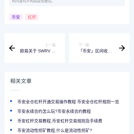
何内容均不构成投资建议。
币安
杠杆
上一篇
下一篇
欧易关于 SWRV 现
「币安」区间收益
货下线的公告
宝新产品上线
（2023-05-16）
相关文章
币安全仓杠杆开通交易操作教程 币安全仓杠杆规则一览
币安永续合约怎么玩?币安永续合约教程
币安杠杆交易教程,币安杠杆交易规则及手续费
币安流动性挖矿教程,什么是流动性挖矿?