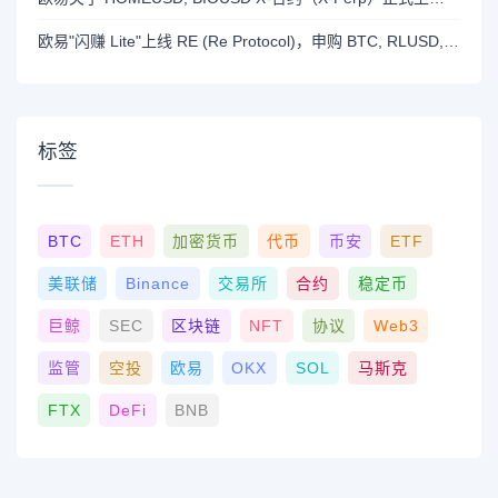
欧易"闪赚 Lite"上线 RE (Re Protocol)，申购 BTC, RLUSD, OKB 或 RE 即可瓜分 700,000 RE 奖励
标签
BTC
ETH
加密货币
代币
币安
ETF
美联储
Binance
交易所
合约
稳定币
巨鲸
SEC
区块链
NFT
协议
Web3
监管
空投
欧易
OKX
SOL
马斯克
FTX
DeFi
BNB