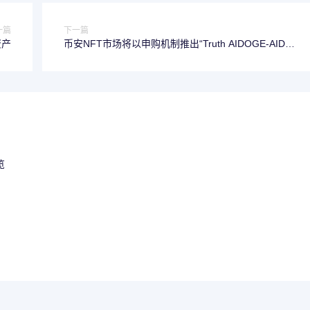
一篇
下一篇
资产
币安NFT市场将以申购机制推出“Truth AIDOGE-AIDO”
盲盒合集
览