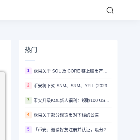
热门
1
欧易关于 SOL 及 CORE 链上赚币产品上线的公告
2
币安将下架 SNM、SRM、YFII（2023/08/22）
3
币安升级KOL新人福利：领取100 USDT迎新奖励
4
欧易关于部分现货币对下线的公告
5
「币安」邀请好友注册并认证，瓜分20,000 美元奖励！