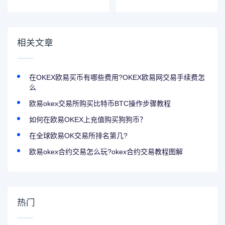
将下线 ADA 及
的功能优化更新
DOT
相关文章
在OKEX欧易买币有哪些费用?OKEX欧易网交易手续费怎
么
欧易okex交易所购买比特币BTC操作步骤教程
如何在欧易OKEX上充值购买狗狗币？
在全球欧易OK交易所排名第几?
欧易okex合约交易怎么玩?okex合约交易教程图解
热门