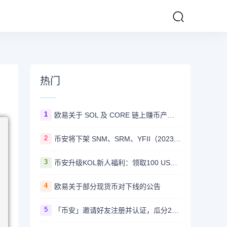
热门
1
欧易关于 SOL 及 CORE 链上赚币产品上线的公告
2
币安将下架 SNM、SRM、YFII（2023/08/22）
3
币安升级KOL新人福利：领取100 USDT迎新奖励
4
欧易关于部分现货币对下线的公告
5
「币安」邀请好友注册并认证，瓜分20,000 美元奖励！