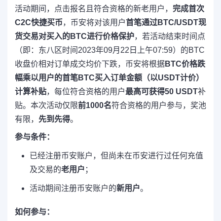
活动期间，点击报名且符合资格的新老用户，
完成首次
C2C快捷买币
，币安将对该用户
首笔通过BTC/USDT现
货交易对买入的BTC进行价格保护
，若活动结束时间点
（即：东八区时间2023年09月22日上午07:59）的BTC
收盘价相对订单成交均价下跌，币安将根据
BTC价格跌
幅乘以用户的首笔BTC买入订单金额（以USDT计价）
计算补贴
，每位符合资格的用户
最高可获得50 USDT
补
贴。本次活动仅限
前1000名
符合资格的用户参与，奖池
有限，
先到先得
。
参与条件：
已经注册币安账户，但尚未在币安进行过任何充值
及交易的
老用户
；
活动期间注册币安账户的
新用户
。
如何参与：