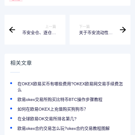
上一篇
下一篇
币安全仓、逐仓杠
关于币安流动性挖
杆新增TIA、SNT、
矿移除部分流动性
STEEM资产及更多
池的公告（2023-
交易对
11-10）
相关文章
在OKEX欧易买币有哪些费用?OKEX欧易网交易手续费怎
么
欧易okex交易所购买比特币BTC操作步骤教程
如何在欧易OKEX上充值购买狗狗币？
在全球欧易OK交易所排名第几?
欧易okex合约交易怎么玩?okex合约交易教程图解