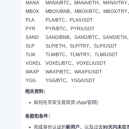
MANA
MANA/BTC、MANA/ETH、MANA/TRY
MBOX
MBOX/BNB、MBOX/BTC、MBOX/TRY
PLA
PLA/BTC、PLA/USDT
PYR
PYR/BTC、PYR/USDT
SAND
SAND/BNB、SAND/BTC、SAND/ETH
SLP
SLP/ETH、SLP/TRY、SLP/USDT
TLM
TLM/BTC、TLM/TRY、TLM/USDT
VOXEL
VOXEL/BTC、VOXEL/USDT
WAXP
WAXP/BTC、WAXP/USDT
YGG
YGG/BTC、YGG/USDT
相关资料：
如何在币安交易现货 (App/官网)
条款和条件：
完成身份认证的
新用户
，以及过去
90天内未