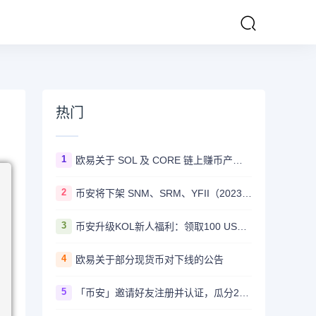
热门
1
欧易关于 SOL 及 CORE 链上赚币产品上线的公告
2
币安将下架 SNM、SRM、YFII（2023/08/22）
3
币安升级KOL新人福利：领取100 USDT迎新奖励
4
欧易关于部分现货币对下线的公告
5
「币安」邀请好友注册并认证，瓜分20,000 美元奖励！