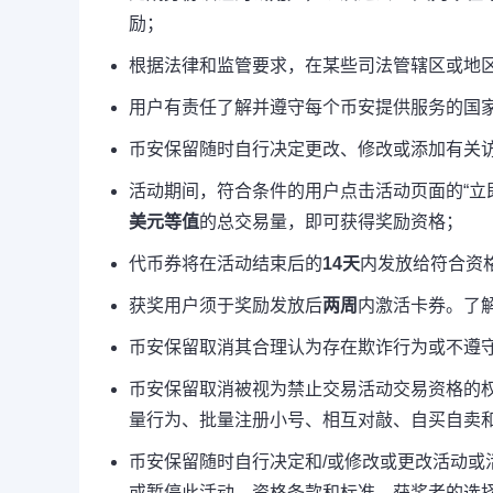
励；
根据法律和监管要求，在某些司法管辖区或地
用户有责任了解并遵守每个币安提供服务的国家
币安保留随时自行决定更改、修改或添加有关
活动期间，符合条件的用户点击活动页面的“立
美元等值
的总交易量，即可获得奖励资格；
代币券将在活动结束后的
14天
内发放给符合资格
获奖用户须于奖励发放后
两周
内激活卡券。了
币安保留取消其合理认为存在欺诈行为或不遵
币安保留取消被视为禁止交易活动交易资格的
量行为、批量注册小号、相互对敲、自买自卖和
币安保留随时自行决定和/或修改或更改活动或
或暂停此活动，资格条款和标准，获奖者的选