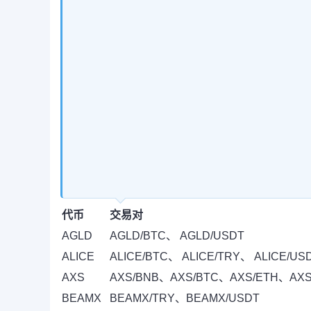
代币
交易对
AGLD
AGLD/BTC、 AGLD/USDT
ALICE
ALICE/BTC、 ALICE/TRY、 ALICE/US
AXS
AXS/BNB、AXS/BTC、AXS/ETH、AXS
BEAMX
BEAMX/TRY、BEAMX/USDT