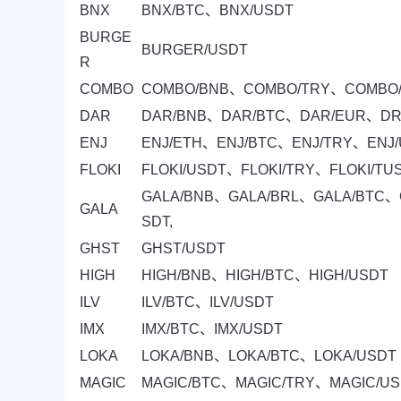
BNX
BNX/BTC、BNX/USDT
BURGE
BURGER/USDT
R
COMBO
COMBO/BNB、COMBO/TRY、COMBO
DAR
DAR/BNB、DAR/BTC、DAR/EUR、DR
ENJ
ENJ/ETH、ENJ/BTC、ENJ/TRY、ENJ
FLOKI
FLOKI/USDT、FLOKI/TRY、FLOKI/TU
GALA/BNB、GALA/BRL、GALA/BTC、
GALA
SDT,
GHST
GHST/USDT
HIGH
HIGH/BNB、HIGH/BTC、HIGH/USDT
ILV
ILV/BTC、ILV/USDT
IMX
IMX/BTC、IMX/USDT
LOKA
LOKA/BNB、LOKA/BTC、LOKA/USDT
MAGIC
MAGIC/BTC、MAGIC/TRY、MAGIC/U