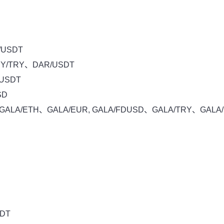
/USDT
Y/TRY、DAR/USDT
/USDT
SD
GALA/ETH、GALA/EUR, GALA/FDUSD、GALA/TRY、GALA
SDT