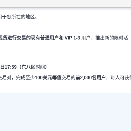
用于您所在的地区。
安现货进行交易的现有
普通用户
和
VIP 1-3
用户，推出新的限时活
03日17:59（东八区时间）
交易对，完成至少
100美元等值
交易的
前2,000名用户
，每人可获