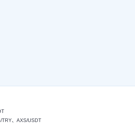
DT
/TRY、AXS/USDT