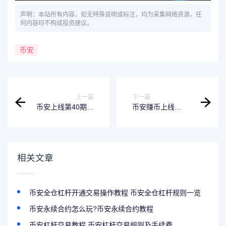
声明：本站所有内容，如无特殊说明或标注，均为采集网络资源，任
何内容均不构成投资建议。
币安
上一篇
下一篇
币安上线第40期新
币安赚币上线
币挖矿，使用
RDNT定期产品
BNB、FDUSD挖矿
Fusionist （ACE）
相关文章
币安全仓杠杆开通交易操作教程 币安全仓杠杆规则一览
币安永续合约怎么玩?币安永续合约教程
币安杠杆交易教程,币安杠杆交易规则及手续费