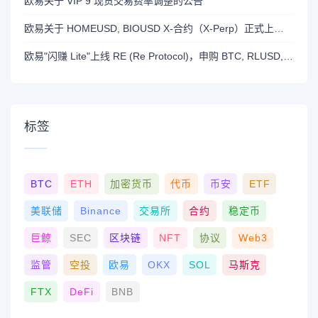
欧易关于 VIP 9 现货交易费率调整的公告
欧易关于 HOMEUSD, BIOUSD X-合约（X-Perp）正式上线的公告
欧易"闪赚 Lite"上线 RE (Re Protocol)，申购 BTC, RLUSD, OKB 或 RE 即可瓜分 700,000 RE 奖励
标签
BTC
ETH
加密货币
代币
币安
ETF
美联储
Binance
交易所
合约
稳定币
巨鲸
SEC
区块链
NFT
协议
Web3
监管
空投
欧易
OKX
SOL
马斯克
FTX
DeFi
BNB