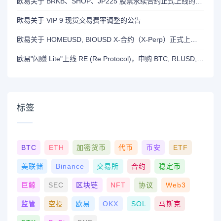
欧易关于 BRKB、SHOP、JP225 股票永续合约正式上线的公告
欧易关于 VIP 9 现货交易费率调整的公告
欧易关于 HOMEUSD, BIOUSD X-合约（X-Perp）正式上线的公告
欧易"闪赚 Lite"上线 RE (Re Protocol)，申购 BTC, RLUSD, OKB 或 RE 即可瓜分 700,000 RE 奖励
标签
BTC
ETH
加密货币
代币
币安
ETF
美联储
Binance
交易所
合约
稳定币
巨鲸
SEC
区块链
NFT
协议
Web3
监管
空投
欧易
OKX
SOL
马斯克