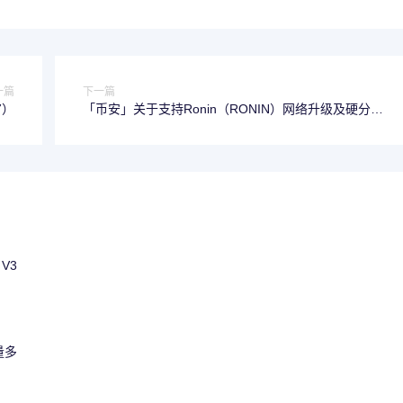
一篇
下一篇
7）
「币安」关于支持Ronin（RONIN）网络升级及硬分叉
的公告
 V3
量多