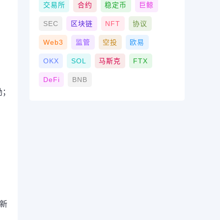
交易所
合约
稳定币
巨鲸
SEC
区块链
NFT
协议
）
Web3
监管
空投
欧易
OKX
SOL
马斯克
FTX
DeFi
BNB
励；
与新