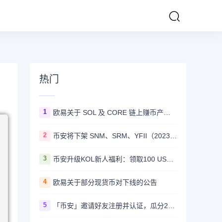
热门
1
欧易关于 SOL 及 CORE 链上赚币产品上线的公告
2
币安将下架 SNM、SRM、YFII（2023/08/22）
3
币安升级KOL新人福利：领取100 USDT迎新奖励
4
欧易关于部分现货币对下线的公告
5
「币安」邀请好友注册并认证，瓜分20,000 美元奖励！