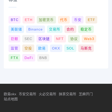
BTC
ETH
加密货币
代币
币安
ETF
美联储
Binance
交易所
合约
稳定币
巨鲸
SEC
区块链
NFT
协议
Web3
监管
空投
欧易
OKX
SOL
马斯克
FTX
DeFi
BNB
欧易okx
币安交易所
火必交易所
抹茶交易所
芝麻开门
站点地图