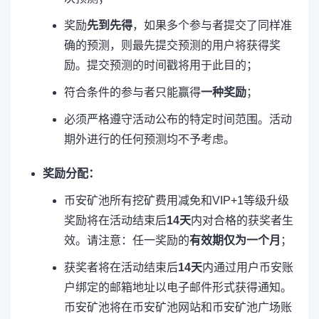
奖励
先到先得
，如果多个参与者提交了同样准
确的预测，则最先提交预测的用户将获得奖
励。提交预测的时间戳将用于此目的；
符合条件的参与者只能赢得
一种奖励
；
必须严格遵守活动公布的特定时间范围。活动
期外进行的任何预测均不予考虑。
奖励分配：
币安矿池所有挖矿费用减免和VIP+1等级升级
奖励将在活动结束后
14天
内对合格的获奖者生
效。请注意：任一奖励的
有效期仅为一个月
；
获奖者将在活动结束后
14天
内通过用户币安账
户绑定的邮箱地址以电子邮件形式获得通知。
币安矿池将在币安矿池网站和币安矿池广场账