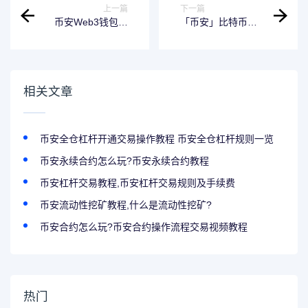
上一篇
下一篇
币安Web3钱包完
「币安」比特币减
成Solana网络集成
半：申购BTC双币
投资，瓜分9,000
美元等值BTC代币
券！
相关文章
币安全仓杠杆开通交易操作教程 币安全仓杠杆规则一览
币安永续合约怎么玩?币安永续合约教程
币安杠杆交易教程,币安杠杆交易规则及手续费
币安流动性挖矿教程,什么是流动性挖矿?
币安合约怎么玩?币安合约操作流程交易视频教程
热门