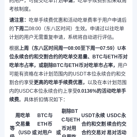
的用户，可提交吃单计划
申请
，吃单手续费折扣采取周
考核制度。
请注意：
吃单手续费优惠和活动吃单费率于用户申请后
的
下周二
08:00（东八区时间）生效。申请过以往吃单
计划的用户无需重复申请，系统将自动进行评估。
根据
上周（东八区时间周一08:00至下周一07:59）U本
位永续合约和交割合约的吃单交易量、BTC与ETH币对
吃单市占率，或剔除BTC与ETH币对吃单市占率，
用户
可能有资格在本计划范围内的USDT本位永续合约和交
割合约享受
更高的吃单手续费优惠，
以及在本计划范围
内的USDC本位永续合约上享受
0.0136%的活动吃单手
续费
。具体折扣情况如下：
剔除BT
周吃单
BTC与
USDT永续
USDC永
C与ETH
交易量
ETH币
合约和交割
续合约交
等
币对用
（USD
或
对用户
或
合约交易对
易对活动
级
户周吃