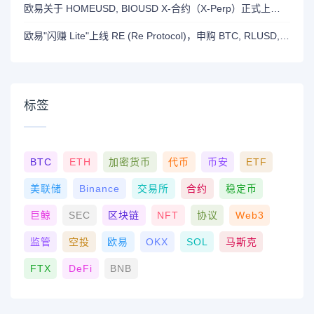
欧易关于 HOMEUSD, BIOUSD X-合约（X-Perp）正式上线的公告
欧易"闪赚 Lite"上线 RE (Re Protocol)，申购 BTC, RLUSD, OKB 或 RE 即可瓜分 700,000 RE 奖励
标签
BTC
ETH
加密货币
代币
币安
ETF
美联储
Binance
交易所
合约
稳定币
巨鲸
SEC
区块链
NFT
协议
Web3
监管
空投
欧易
OKX
SOL
马斯克
FTX
DeFi
BNB