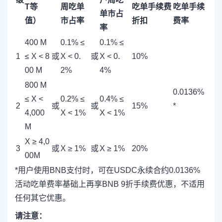
T等
周吃单
吃单手续费
吃单手续
单市占
值）
市占率
折扣
费率
率
400 M
0.1% ≤
0.1% ≤
1
≤ X < 8
或
X < 0.
或
X < 0.
10%
00 M
2%
4%
800 M
0.0136%
≤ X <
0.2% ≤
0.4% ≤
2
或
或
15%
*
4,000
X < 1%
X < 1%
M
X ≥ 4,0
3
或
X ≥ 1%
或
X ≥ 1%
20%
00M
*用户使用BNB支付时，可在USDC永续合约0.0136%
活动吃单费率基础上再享BNB 9折手续费优惠，不适用
任何其它优惠。
请注意：