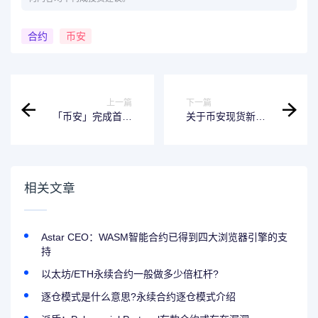
合约
币安
上一篇
下一篇
「币安」完成首次
关于币安现货新增
合约交易并邀请好
交易对及交易机器
友：瓜分80 TAO代
人服务的公告 -
币券！
2024-04-24
相关文章
Astar CEO：WASM智能合约已得到四大浏览器引擎的支
持
以太坊/ETH永续合约一般做多少倍杠杆?
逐仓模式是什么意思?永续合约逐仓模式介绍