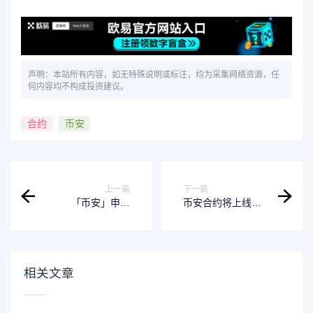
声明：本站所有内容，如无特殊说明或标注，均为采集网络资源，任
何内容均不构成投资建议。
合约
币安
上一篇
下一篇
「币安」申购
币安合约将上线
SOL、BNB定期产
ENA、ETHFI和
品或质押ETH，即
1000BONK USDC
可瓜分7,777 ACE
本位永续合约，最
空投奖励
高杠杆达50倍
相关文章