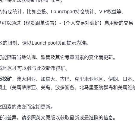
用户将无法获得新币挖矿收益；
持仓统计，比如空投、Launchpad持仓统计、VIP权益等。
户可以通过【现货跟单设置】-【个人交易对偏好】启用新的交易
区的限制，请以Launchpool页面提示为准。
可能随着当地法规、监管及其它考量因素的变化而更新。
或地区才可以参与此次新币挖矿。
币挖矿
：澳大利亚、加拿大、古巴、克里米亚地区、伊朗、日本
领土（美属萨摩亚、关岛、波多黎各、北马里亚纳群岛和美属维
它因素的改变而定期更新。
任何差异，请参照英文原版以获取最新或最准确的信息。