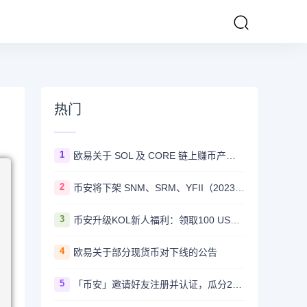
热门
1
欧易关于 SOL 及 CORE 链上赚币产品上线的公告
2
币安将下架 SNM、SRM、YFII（2023/08/22）
3
币安升级KOL新人福利：领取100 USDT迎新奖励
4
欧易关于部分现货币对下线的公告
5
「币安」邀请好友注册并认证，瓜分20,000 美元奖励！