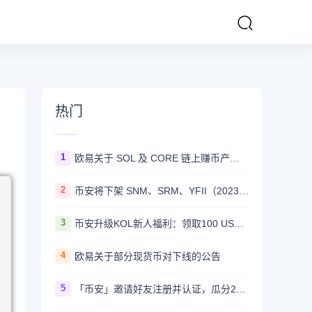
热门
1
欧易关于 SOL 及 CORE 链上赚币产品上线的公告
2
币安将下架 SNM、SRM、YFII（2023/08/22）
3
币安升级KOL新人福利：领取100 USDT迎新奖励
4
欧易关于部分现货币对下线的公告
5
「币安」邀请好友注册并认证，瓜分20,000 美元奖励！