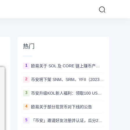
热门
1
欧易关于 SOL 及 CORE 链上赚币产品上线的公告
2
币安将下架 SNM、SRM、YFII（2023/08/22）
3
币安升级KOL新人福利：领取100 USDT迎新奖励
4
欧易关于部分现货币对下线的公告
5
「币安」邀请好友注册并认证，瓜分20,000 美元奖励！