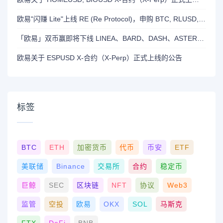
欧易"闪赚 Lite"上线 RE (Re Protocol)，申购 BTC, RLUSD, OKB 或 RE 即可瓜分 700,000 RE 奖励
「欧易」双币赢即将下线 LINEA、BARD、DASH、ASTER 和 OP 产品
欧易关于 ESPUSD X-合约（X-Perp）正式上线的公告
标签
BTC
ETH
加密货币
代币
币安
ETF
美联储
Binance
交易所
合约
稳定币
巨鲸
SEC
区块链
NFT
协议
Web3
监管
空投
欧易
OKX
SOL
马斯克