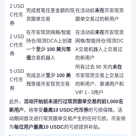
2 USD
完成首笔任意金额的现
在活动前
未在
币安现货
C代币
货跟单交易
跟单交易过的新用户
券
在币安现货网格/智能
在活动前
未在
币安现货
2 USD
持仓/现货DCA上创建
网格/智能持仓/现货DC
C代币
一个
至少 100 美元等
A交易机器人上交易过
券
值
交易机器人
的新用户
所有过去 90 天内
未在
5 USD
完成总计
至少 100 美
币安现货交易上交易过
C代币
元
等值币安现货交易
的新用户、普通用户和
券
VIP 1 - 3用户
此外，
活动开始前未进行过现货跟单交易的前1,000名
新用户
，将享受
最高10 USDC代币券
的亏损保障。活
动期间首次进行现货跟单交易产生的任何亏损，币安将
为
每位用户最高10 USDC
的亏损提供补贴。