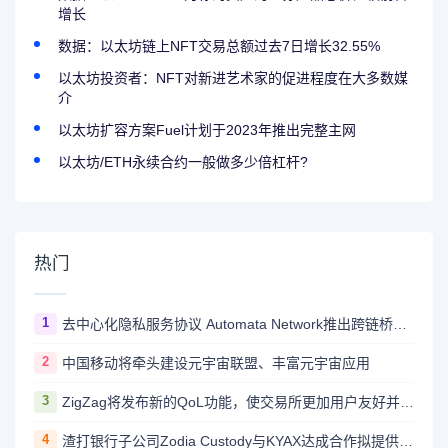
增长
数据：以太坊链上NFT交易总额过去7日增长32.55%
以太坊投资者：NFT对新进艺术家的促进程度在大多数媒
介
以太坊扩容方案Fuel计划于2023年推出完整主网
以太坊/ETH永续合约一般做多少倍杠杆?
热门
1
去中心化隐私服务协议 Automata Network推出跨链桥Carrier
2
中国移动将牵头建设元宇宙联盟、丰富元宇宙应用
3
ZigZag将发布新的QoL功能，使交易所更加用户友好并与CEX竞争
4
渣打银行子公司Zodia Custody与KYAX达成合作拟提供基于审计、业务和监管报告的加密托管服务