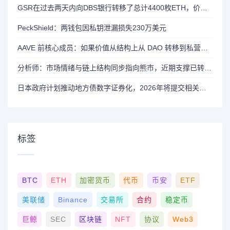
GSR在过去两天内向DBS银行转移了总计4400枚ETH，价值约1320万美元
PeckShield：两钱包因私钥泄漏损失230万美元
AAVE 前核心成员：如果价值从结构上从 DAO 转移到私营实体，将削弱 AAVE 竞争力
分析师：市场情绪与链上结构同步指向熊市，近期支撑已转变为阻力位
日本政府计划推动地方债数字证券化，2026年将提交相关法案
标签
BTC
ETH
加密货币
代币
币安
ETF
美联储
Binance
交易所
合约
稳定币
巨鲸
SEC
区块链
NFT
协议
Web3