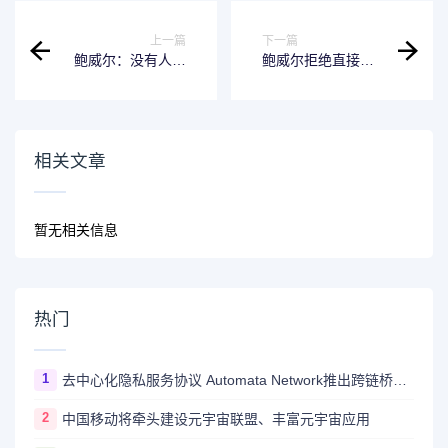
上一篇
下一篇
鲍威尔：没有人对
鲍威尔拒绝直接回
利率路径的预测抱
答有关特朗普侮辱
有很大信心
性言论的问题
相关文章
暂无相关信息
热门
1
去中心化隐私服务协议 Automata Network推出跨链桥Carrier
2
中国移动将牵头建设元宇宙联盟、丰富元宇宙应用