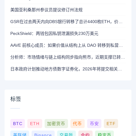
美国亚利桑那州参议员提议修订州法规
GSR在过去两天内向DBS银行转移了总计4400枚ETH，价值约1320万美元
PeckShield：两钱包因私钥泄漏损失230万美元
AAVE 前核心成员：如果价值从结构上从 DAO 转移到私营实体，将削弱 AAVE 竞争力
分析师：市场情绪与链上结构同步指向熊市，近期支撑已转变为阻力位
日本政府计划推动地方债数字证券化，2026年将提交相关法案
标签
BTC
ETH
加密货币
代币
币安
ETF
美联储
Binance
交易所
合约
稳定币