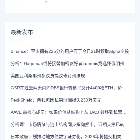
最新发布
Binance：至少拥有225分的用户可于今日21时领取Alpha空投
分析：Hageman或将接替加密友好者Lummis竞选怀俄明州参议员席位
美国亚利桑那州参议员提议修订州法规
GSR在过去两天内向DBS银行转移了总计4400枚ETH，价值约1320万美元
PeckShield：两钱包因私钥泄漏损失230万美元
AAVE 前核心成员：如果价值从结构上从 DAO 转移到私营实体，将削弱 AAVE 竞争力
分析师：市场情绪与链上结构同步指向熊市，近期支撑已转变为阻力位
日本政府计划推动地方债数字证券化，2026年将提交相关法案