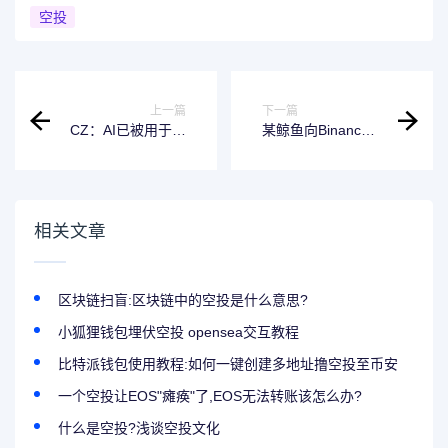
空投
上一篇
下一篇
CZ：AI已被用于新
某鲸鱼向Binance
型深度伪造黑客攻
和Cobo共计存入
击，视频通话验证
800枚BTC，约合
将很快失效
8373万美元
相关文章
区块链扫盲:区块链中的空投是什么意思?
小狐狸钱包埋伏空投 opensea交互教程
比特派钱包使用教程:如何一键创建多地址撸空投至币安
一个空投让EOS"瘫痪"了,EOS无法转账该怎么办?
什么是空投?浅谈空投文化