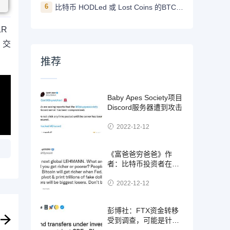
6
比特币 HODLed 或 Lost Coins 的BTC数量创5年新高
LR
 交
推荐
Baby Apes Society项目
Discord服务器遭到攻击
2022-12-12
《富爸爸穷爸爸》作
者：比特币投资者在美
联储转向时变得更富有
2022-12-12
彭博社：FTX资金转移
受到调查，可能是针对
SBF的欺诈案