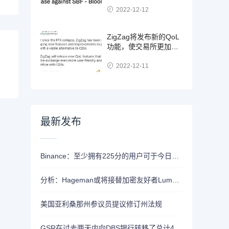
2022-12-12
ZigZag将发布新的QoL
功能，使交易所更加用
户友好并与CEX竞争
2022-12-11
最新发布
Binance：至少拥有225分的用户可于今日21时领取Alpha空投
分析：Hageman或将接替加密友好者Lummis竞选怀俄明州参议员席位
美国亚利桑那州参议员提议修订州法规
GSR在过去两天内向DBS银行转移了总计4400枚ETH，价值约1320万美元