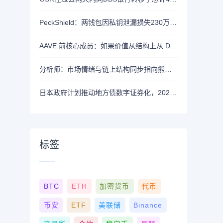
PeckShield：两钱包因私钥泄漏损失230万美元
AAVE 前核心成员：如果价值从结构上从 DAO 转移到私营实体，将削弱 AAVE 竞争力
分析师：市场情绪与链上结构同步指向熊市，近期支撑已转变为阻力位
日本政府计划推动地方债数字证券化，2026年将提交相关法案
标签
BTC
ETH
加密货币
代币
币安
ETF
美联储
Binance