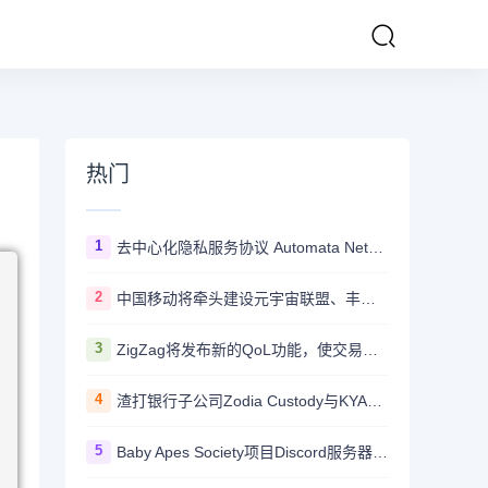
热门
1
去中心化隐私服务协议 Automata Network推出跨链桥Carrier
2
中国移动将牵头建设元宇宙联盟、丰富元宇宙应用
3
ZigZag将发布新的QoL功能，使交易所更加用户友好并与CEX竞争
4
渣打银行子公司Zodia Custody与KYAX达成合作拟提供基于审计、业务和监管报告的加密托管服务
5
Baby Apes Society项目Discord服务器遭到攻击