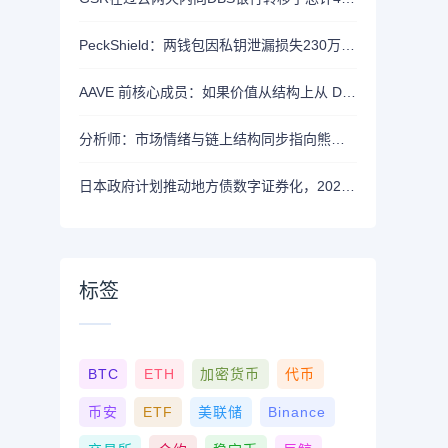
PeckShield：两钱包因私钥泄漏损失230万美元
AAVE 前核心成员：如果价值从结构上从 DAO 转移到私营实体，将削弱 AAVE 竞争力
分析师：市场情绪与链上结构同步指向熊市，近期支撑已转变为阻力位
日本政府计划推动地方债数字证券化，2026年将提交相关法案
标签
BTC
ETH
加密货币
代币
币安
ETF
美联储
Binance