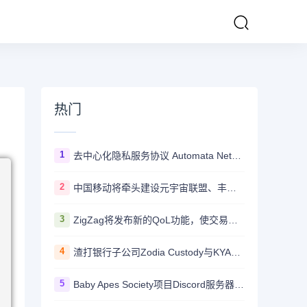
热门
1
去中心化隐私服务协议 Automata Network推出跨链桥Carrier
2
中国移动将牵头建设元宇宙联盟、丰富元宇宙应用
3
ZigZag将发布新的QoL功能，使交易所更加用户友好并与CEX竞争
4
渣打银行子公司Zodia Custody与KYAX达成合作拟提供基于审计、业务和监管报告的加密托管服务
5
Baby Apes Society项目Discord服务器遭到攻击