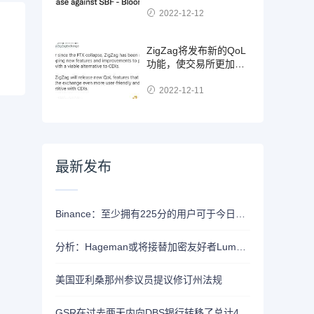
2022-12-12
ZigZag将发布新的QoL
功能，使交易所更加用
户友好并与CEX竞争
2022-12-11
最新发布
Binance：至少拥有225分的用户可于今日21时领取Alpha空投
分析：Hageman或将接替加密友好者Lummis竞选怀俄明州参议员席位
美国亚利桑那州参议员提议修订州法规
GSR在过去两天内向DBS银行转移了总计4400枚ETH，价值约1320万美元