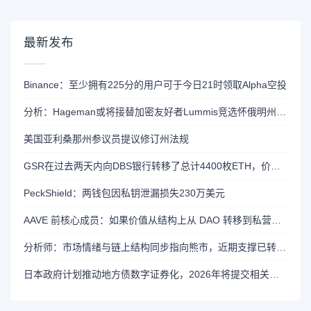
最新发布
Binance：至少拥有225分的用户可于今日21时领取Alpha空投
分析：Hageman或将接替加密友好者Lummis竞选怀俄明州参议员席位
美国亚利桑那州参议员提议修订州法规
GSR在过去两天内向DBS银行转移了总计4400枚ETH，价值约1320万美元
PeckShield：两钱包因私钥泄漏损失230万美元
AAVE 前核心成员：如果价值从结构上从 DAO 转移到私营实体，将削弱 AAVE 竞争力
分析师：市场情绪与链上结构同步指向熊市，近期支撑已转变为阻力位
日本政府计划推动地方债数字证券化，2026年将提交相关法案