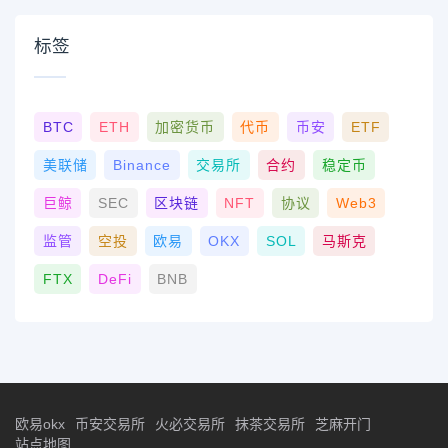
标签
BTC
ETH
加密货币
代币
币安
ETF
美联储
Binance
交易所
合约
稳定币
巨鲸
SEC
区块链
NFT
协议
Web3
监管
空投
欧易
OKX
SOL
马斯克
FTX
DeFi
BNB
欧易okx
币安交易所
火必交易所
抹茶交易所
芝麻开门
站点地图