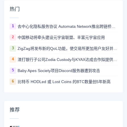
热门
1
去中心化隐私服务协议 Automata Network推出跨链桥Carrier
2
中国移动将牵头建设元宇宙联盟、丰富元宇宙应用
3
ZigZag将发布新的QoL功能，使交易所更加用户友好并与CEX竞争
4
渣打银行子公司Zodia Custody与KYAX达成合作拟提供基于审计、业务和监管报告的加密托管服务
5
Baby Apes Society项目Discord服务器遭到攻击
6
比特币 HODLed 或 Lost Coins 的BTC数量创5年新高
推荐