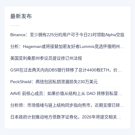
最新发布
Binance：至少拥有225分的用户可于今日21时领取Alpha空投
分析：Hageman或将接替加密友好者Lummis竞选怀俄明州参议员席位
美国亚利桑那州参议员提议修订州法规
GSR在过去两天内向DBS银行转移了总计4400枚ETH，价值约1320万美元
PeckShield：两钱包因私钥泄漏损失230万美元
AAVE 前核心成员：如果价值从结构上从 DAO 转移到私营实体，将削弱 AAVE 竞争力
分析师：市场情绪与链上结构同步指向熊市，近期支撑已转变为阻力位
日本政府计划推动地方债数字证券化，2026年将提交相关法案