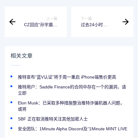
上一篇
下一篇
CZ回应“孙宇晨向
过去24小时
币安充值1亿美
Binance交易所累
元”，称或为跨链互
计流出超18.55亿美
换
元，其中USDT占
比超34%
相关文章
推特宣布“蓝V认证”将于周一重启 iPhone端售价更高
推特用户：Saddle Finance的合同中存在一个的漏洞，请
立即
Elon Musk：已采取多种措施整治推特诈骗机器人问题，
或将
SBF 正在取消推特关注其他加密人士
安全团队：1Minute Alpha Discord及“1Minute MINT LIVE