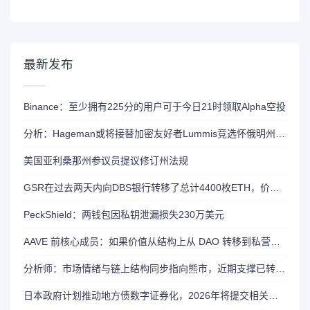
最新发布
Binance：至少拥有225分的用户可于今日21时领取Alpha空投
分析：Hageman或将接替加密友好者Lummis竞选怀俄明州参议员席位
美国亚利桑那州参议员提议修订州法规
GSR在过去两天内向DBS银行转移了总计4400枚ETH，价值约1320万美元
PeckShield：两钱包因私钥泄漏损失230万美元
AAVE 前核心成员：如果价值从结构上从 DAO 转移到私营实体，将削弱 AAVE 竞争力
分析师：市场情绪与链上结构同步指向熊市，近期支撑已转变为阻力位
日本政府计划推动地方债数字证券化，2026年将提交相关法案