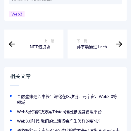
Web3
上一篇
下一篇
NFT借贷协议
孙宇晨通过1inch
ParaSpace计划明
v5购买约101.8万
年第一季度创建
USDD
DAO并发行代币
相关文章
金融壹账通监事长：深化在区块链、元宇宙、Web3.0等
领域
Web3营销解决方案Tristan推出忠诚度管理平台
Web3.0时代,我们的生活将会产生怎样的变化?
通俗解释元宇宙与Web3时代的重要基础设施:Rollup/波卡