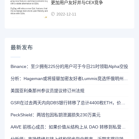
更加用户友好并与CEX竞争
2022-12-11
最新发布
Binance：至少拥有225分的用户可于今日21时领取Alpha空投
分析：Hageman或将接替加密友好者Lummis竞选怀俄明州参议员席位
美国亚利桑那州参议员提议修订州法规
GSR在过去两天内向DBS银行转移了总计4400枚ETH，价值约1320万美元
PeckShield：两钱包因私钥泄漏损失230万美元
AAVE 前核心成员：如果价值从结构上从 DAO 转移到私营实体，将削弱 AAVE 竞争力