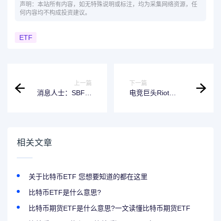
声明：本站所有内容，如无特殊说明或标注，均为采集网络资源，任
何内容均不构成投资建议。
ETF
上一篇
下一篇
消息人士：SBF父
电竞巨头Riot
母面临对FTX业务
Games向法院寻求
参与程度的审查
终止其与FTX的“英
雄联盟”赞助协议
相关文章
关于比特币ETF 您想要知道的都在这里
比特币ETF是什么意思?
比特币期货ETF是什么意思?一文读懂比特币期货ETF