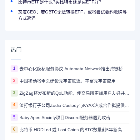
比特币ETF是什么?买比特币还是买ETF好?
灰度CEO：若GBTC无法转换ETF，或将尝试要约收购等
方式返还
热门
1
去中心化隐私服务协议 Automata Network推出跨链桥Carrier
2
中国移动将牵头建设元宇宙联盟、丰富元宇宙应用
3
ZigZag将发布新的QoL功能，使交易所更加用户友好并与CEX竞争
4
渣打银行子公司Zodia Custody与KYAX达成合作拟提供基于审计、业务和监管报告的加密托管服务
5
Baby Apes Society项目Discord服务器遭到攻击
6
比特币 HODLed 或 Lost Coins 的BTC数量创5年新高