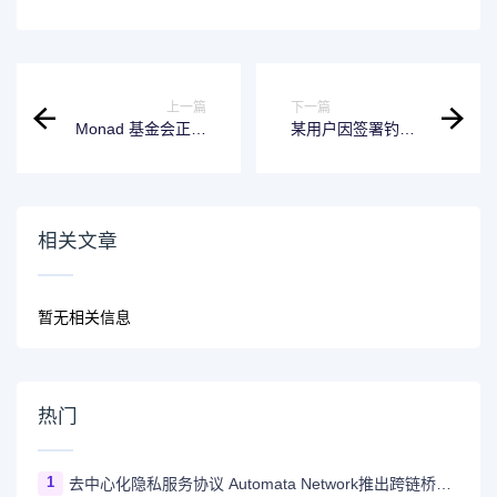
上一篇
下一篇
Monad 基金会正招
某用户因签署钓鱼
聘安全主管
签名损失143万美
元代币
相关文章
暂无相关信息
热门
1
去中心化隐私服务协议 Automata Network推出跨链桥Carrier