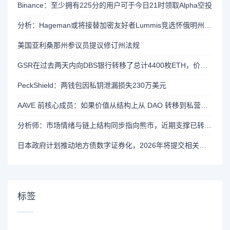
Binance：至少拥有225分的用户可于今日21时领取Alpha空投
分析：Hageman或将接替加密友好者Lummis竞选怀俄明州参议员席位
美国亚利桑那州参议员提议修订州法规
GSR在过去两天内向DBS银行转移了总计4400枚ETH，价值约1320万美元
PeckShield：两钱包因私钥泄漏损失230万美元
AAVE 前核心成员：如果价值从结构上从 DAO 转移到私营实体，将削弱 AAVE 竞争力
分析师：市场情绪与链上结构同步指向熊市，近期支撑已转变为阻力位
日本政府计划推动地方债数字证券化，2026年将提交相关法案
标签