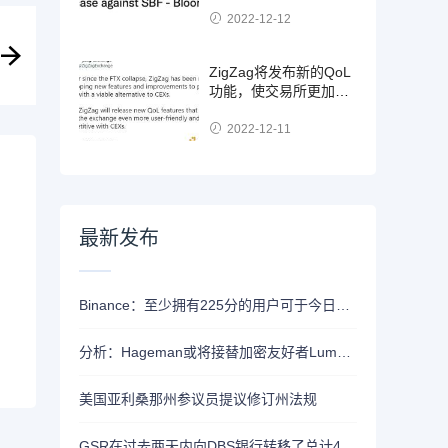
2022-12-12
ZigZag将发布新的QoL
功能，使交易所更加用
户友好并与CEX竞争
2022-12-11
最新发布
Binance：至少拥有225分的用户可于今日21时领取Alpha空投
分析：Hageman或将接替加密友好者Lummis竞选怀俄明州参议员席位
美国亚利桑那州参议员提议修订州法规
GSR在过去两天内向DBS银行转移了总计4400枚ETH，价值约1320万美元