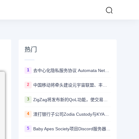
热门
1
去中心化隐私服务协议 Automata Network推出跨链桥Carrier
2
中国移动将牵头建设元宇宙联盟、丰富元宇宙应用
3
ZigZag将发布新的QoL功能，使交易所更加用户友好并与CEX竞争
4
渣打银行子公司Zodia Custody与KYAX达成合作拟提供基于审计、业务和监管报告的加密托管服务
5
Baby Apes Society项目Discord服务器遭到攻击