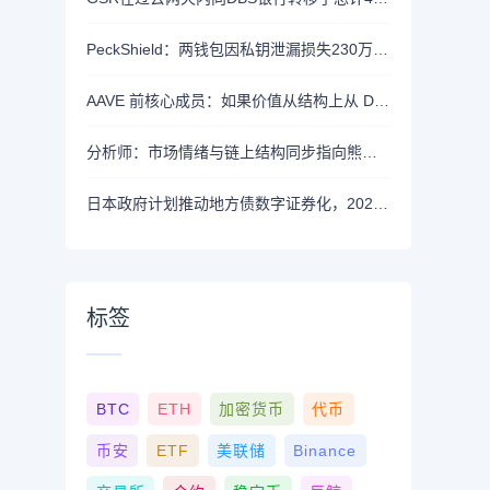
PeckShield：两钱包因私钥泄漏损失230万美元
AAVE 前核心成员：如果价值从结构上从 DAO 转移到私营实体，将削弱 AAVE 竞争力
分析师：市场情绪与链上结构同步指向熊市，近期支撑已转变为阻力位
日本政府计划推动地方债数字证券化，2026年将提交相关法案
标签
BTC
ETH
加密货币
代币
币安
ETF
美联储
Binance