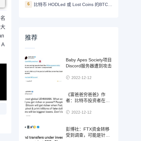
6
比特币 HODLed 或 Lost Coins 的BTC数量创5年新高
罪名
供大
n
推荐
 A
Baby Apes Society项目
Discord服务器遭到攻击
2022-12-12
《富爸爸穷爸爸》作
者：比特币投资者在美
联储转向时变得更富有
2022-12-12
彭博社：FTX资金转移
受到调查，可能是针对
SBF的欺诈案