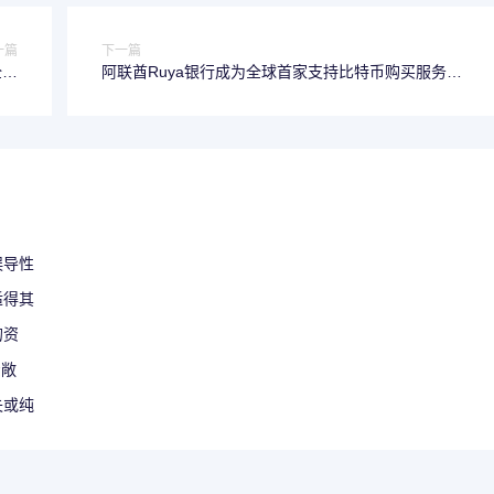
一篇
下一篇
全球
阿联酋Ruya银行成为全球首家支持比特币购买服务的伊
建设
斯兰银行
误导性
适得其
的资
资敞
失或纯