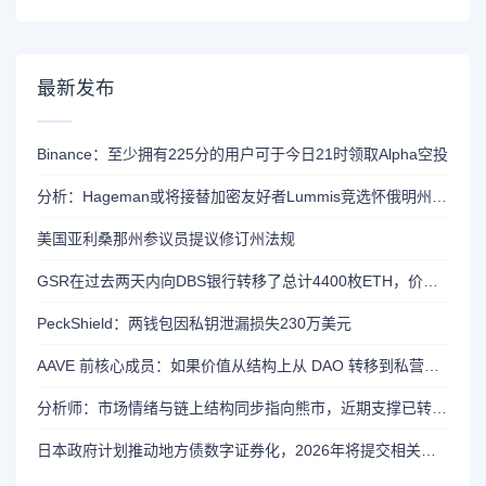
最新发布
Binance：至少拥有225分的用户可于今日21时领取Alpha空投
分析：Hageman或将接替加密友好者Lummis竞选怀俄明州参议员席位
美国亚利桑那州参议员提议修订州法规
GSR在过去两天内向DBS银行转移了总计4400枚ETH，价值约1320万美元
PeckShield：两钱包因私钥泄漏损失230万美元
AAVE 前核心成员：如果价值从结构上从 DAO 转移到私营实体，将削弱 AAVE 竞争力
分析师：市场情绪与链上结构同步指向熊市，近期支撑已转变为阻力位
日本政府计划推动地方债数字证券化，2026年将提交相关法案