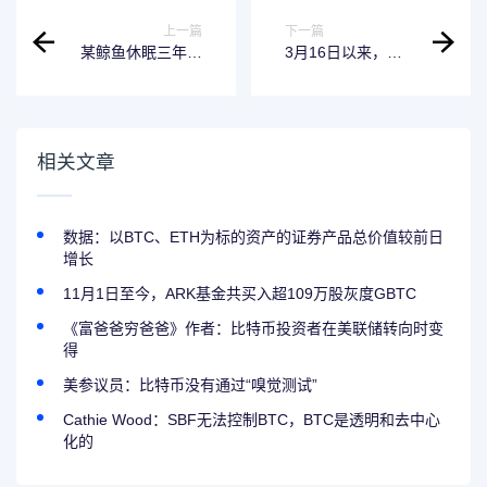
上一篇
下一篇
某鲸鱼休眠三年后
3月16日以来，
将20,000枚ETH存
Melania项目方累计
入AaveV3
出售3168.5万枚
MELANIA，获利约
1841万美元
相关文章
数据：以BTC、ETH为标的资产的证券产品总价值较前日
增长
11月1日至今，ARK基金共买入超109万股灰度GBTC
《富爸爸穷爸爸》作者：比特币投资者在美联储转向时变
得
美参议员：比特币没有通过“嗅觉测试”
Cathie Wood：SBF无法控制BTC，BTC是透明和去中心
化的